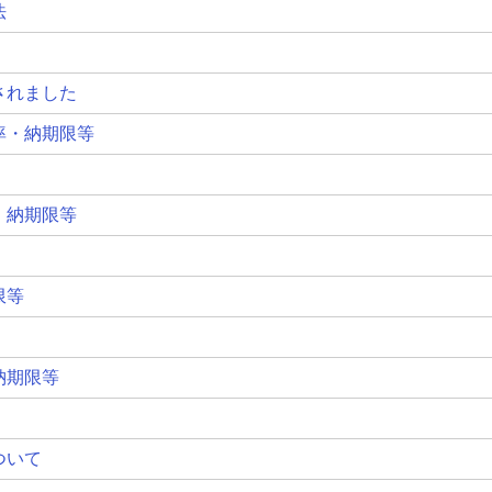
法
されました
率・納期限等
・納期限等
限等
納期限等
ついて