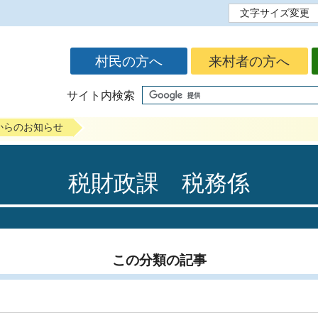
文字サイズ変更
標準
拡大
村民の方へ
来村者の方へ
サイト内検索
からのお知らせ
税財政課 税務係
この分類の記事