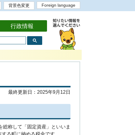
Foreign language
背景色変更
English
背景色白
背景色黒
背景色黄
背景色青
bahasa Indonesia
Portugues
Tiếng Việt
Tagalog
中文繁体
中文简体
한국어
行政情報
最終更新日：2025年9月12日
を総称して「固定資産」といいま
在する町に納める税金です。