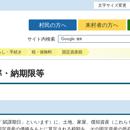
文字サイズ変更
標準
拡大
村民の方へ
来村者の方へ
サイト内検索
らし・手続き
税・保険料
固定資産税
率・納期限等
「賦課期日」といいます）に、土地、家屋、償却資産（これら
固定資産の価格をもとに算定される税額を、その固定資産の所