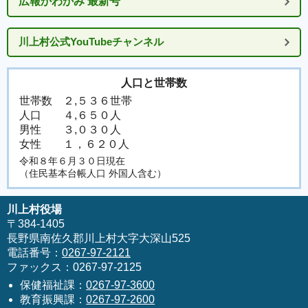
広報かわかみ 最新号
川上村公式YouTubeチャンネル
人口と世帯数
世帯数
２,５３６世帯
人口
４,６５０人
男性
３,０３０人
女性
１，６２０人
令和８年６月３０日現在
（住民基本台帳人口 外国人含む）
川上村役場
〒384-1405
長野県南佐久郡川上村大字大深山525
電話番号：
0267-97-2121
ファックス：0267-97-2125
保健福祉課：
0267-97-3600
教育振興課：
0267-97-2600