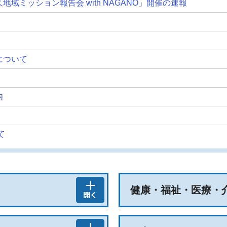
域ミッション報告会 with NAGANO」開催の速報
について
内
て
健康・福祉・医療・