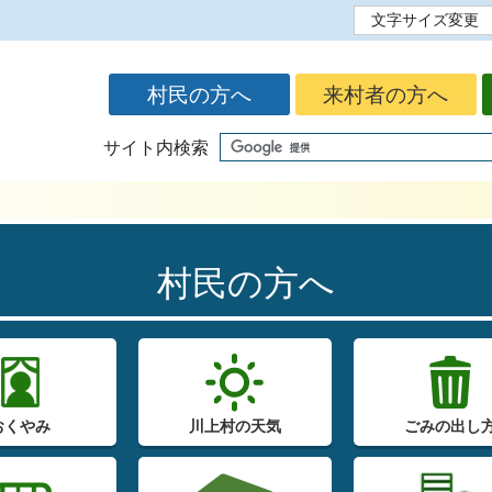
文字サイズ変更
標準
拡大
村民の方へ
来村者の方へ
サイト内検索
村民の方へ
おくやみ
川上村の天気
ごみの出し