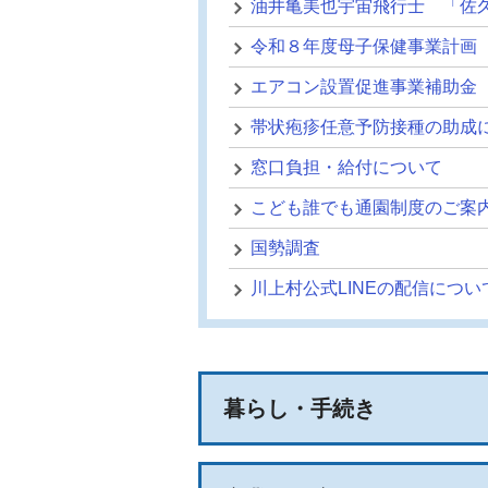
油井亀美也宇宙飛行士 「佐久地
令和８年度母子保健事業計画
エアコン設置促進事業補助金
帯状疱疹任意予防接種の助成
窓口負担・給付について
こども誰でも通園制度のご案
国勢調査
川上村公式LINEの配信につい
暮らし・手続き