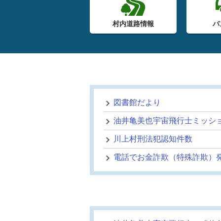
村内道路情報
バ
図書館だより
油井亀美也宇宙飛行士ミッシ
川上村刑法犯認知件数
電話でお金詐欺（特殊詐欺）