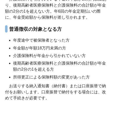
り、後期高齢者医療保険料と介護保険料の合計額が年金
額の
2
分の
1
を超えない方
。
年6回の年金定期払いの際
に、年金受給額から保険料が差し引かれます。
普通徴収
の対象となる方
年度途中で被保険者となった方
年金額が年額
18
万円未満の方
介護保険料が年金から引かれていない方
後期高齢者医療保険料と介護保険料の合計額が年金
額の
2
分の
1
を超える方
所得更正による保険料額の変更があった方
お送りする納入通知書（納付書）または口座振替で納
付をお願いします。口座振替で納付をする場合には、改
めて手続きが必要です。