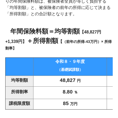
りの年間保険料額は、被保険者全員が等しく負担する
「均等割額」と、被保険者の前年の所得に応じて決まる
「所得割額」との合計額となります。
年間保険料額＝均等割額
【48,827円
＋所得割額
+1,339円
】
【
（前年の所得-43万円）× 所得
割率】
令和８・９年度
（基礎賦課額）
（
48,827
均等割額
円
8.80
所得割率
％
85
課税限度額
万円