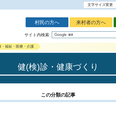
文字サイズ変更
標準
拡大
村民の方へ
来村者の方へ
サイト内検索
康・福祉・医療・介護
健(検)診・健康づくり
この分類の記事