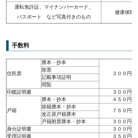
運転免許証、マイナンバーカード、
健康保険
パスポート など写真付きのもの
手数料
謄本・抄本
除票
住民票
３００円
記載事項証明
閲覧
印鑑証明書
３００円
謄本・抄本
４５０円
除籍謄本・抄本
戸籍
７５０円
改正原戸籍謄本
戸籍附票謄本・抄本
３００円
身分証明書
３００円
受理証明書
３５０円