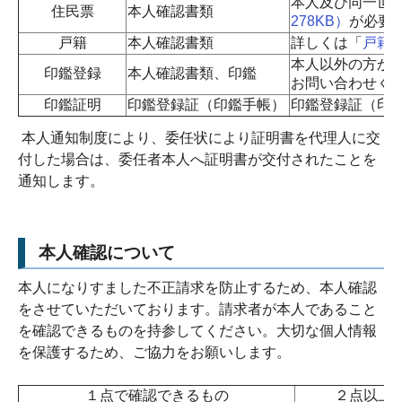
本人及び同一世
住民票
本人確認書類
278KB）
が必要
戸籍
本人確認書類
詳しくは「
戸籍
本人以外の方か
印鑑登録
本人確認書類、印鑑
お問い合わせく
印鑑証明
印鑑登録証（印鑑手帳）
印鑑登録証（印
本人通知制度により、委任状により証明書を代理人に交
付した場合は、委任者本人へ証明書が交付されたことを
通知します。
本人確認について
本人になりすました不正請求を防止するため、本人確認
をさせていただいております。請求者が本人であること
を確認できるものを持参してください。大切な個人情報
を保護するため、ご協力をお願いします。
１点で確認できるもの
２点以上