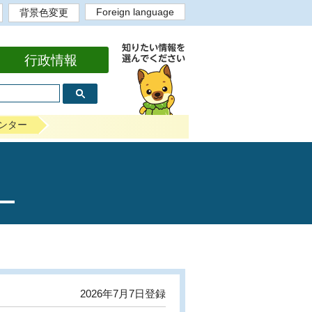
Foreign language
背景色変更
English
背景色白
背景色黒
背景色黄
背景色青
bahasa Indonesia
Portugues
Tiếng Việt
Tagalog
中文繁体
中文简体
한국어
行政情報
ンター
2026年7月7日登録