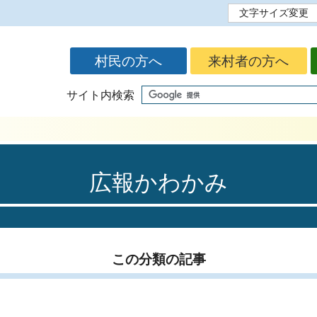
文字サイズ変更
標準
拡大
村民の方へ
来村者の方へ
サイト内検索
広報かわかみ
この分類の記事