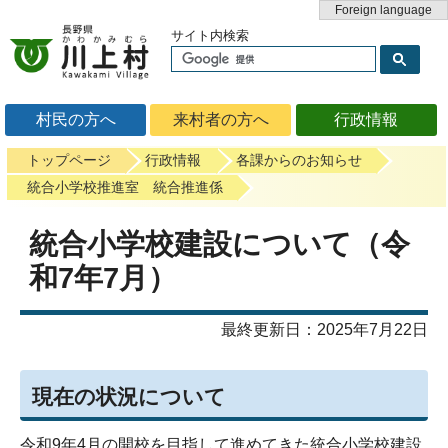
Foreign language
サイト内検索
村民の方へ
来村者の方へ
行政情報
トップページ
行政情報
各課からのお知らせ
統合小学校推進室 統合推進係
統合小学校建設について（令
和7年7月）
最終更新日：2025年7月22日
現在の状況について
令和
9
年
4
月の開校を目指して進めてきた統合小学校建設