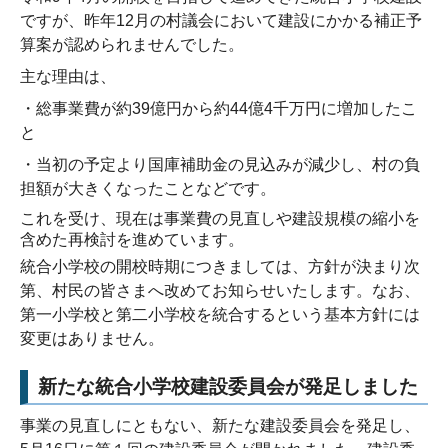
ですが、昨年
12
月の
村議会において建設にかかる補正予
算案が認められませんでした。
主な理由は、
・総事業費が約
39
億円から約
44
億
4
千万円に増加したこ
と
・当初の予定より国庫補助金の見込みが減少し、村の負
担額が大きくなったこと
などです。
これを受け、現在は事業費の見直しや建設規模の縮小を
含めた再検討を進めています。
統合小学校の開校時期につきましては、方針が決まり次
第、村民の皆さまへ改めてお知らせいたします。なお、
第一小学校と第二小学校を統合するという基本方針には
変更はありません。
新たな統合小学校建設委員会が発足しました
事業の見直しにともない、新たな建設委員会を発足し、