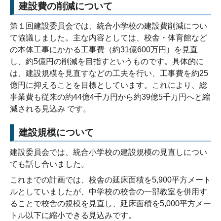
建設費の削減について
第１回建設委員会では、統合小学校の建設費削減につい
て協議しました。主な内容としては、校舎・体育館など
の本体工事にかかる工事費（約
31
億
600
万円）を見直
し、約
5
億円の削減を目指すというものです。具体的に
は、建設規模を見直すなどの工夫を行い、工事費を約
25
億円に抑えることを目標としています。これにより、総
事業費も従来の約
44
億
4
千万円から約
39
億
5
千万円へと縮
減される見込み です。
建設規模について
建設委員会では、統合小学校の建設規模の見直しについ
ても話し合いました。
これまでの計画では、校舎の延床面積を5,900平方メート
ルとしていましたが、中学校の校舎の一部教室を併用す
ることで校舎の規模を見直し、延床面積を5,000平方メー
トル以下に縮小できる見込みです。