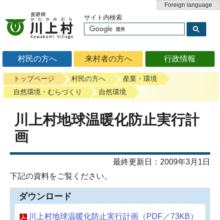
Foreign language
サイト内検索
村民の方へ
来村者の方へ
行政情報
トップページ
村民の方へ
産業・環境
自然環境・むらづくり
自然環境
川上村地球温暖化防止実行計
画
最終更新日：2009年3月1日
下記の資料をご覧ください。
ダウンロード
川上村地球温暖化防止実行計画（PDF／73KB）