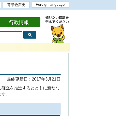
Foreign language
背景色変更
English
背景色白
背景色黒
背景色黄
背景色青
bahasa Indonesia
Portugues
Tiếng Việt
Tagalog
中文繁体
中文简体
한국어
行政情報
最終更新日：2017年3月21日
の確立を推進するとともに新たな
ます。