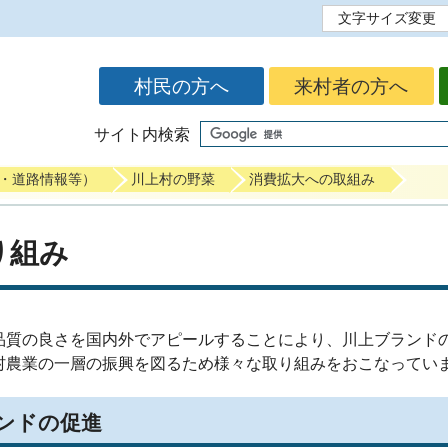
文字サイズ変更
標準
拡大
村民の方へ
来村者の方へ
サイト内検索
・道路情報等）
川上村の野菜
消費拡大への取組み
り組み
品質の良さを国内外でアピールすることにより、川上ブランド
村農業の一層の振興を図るため様々な取り組みをおこなってい
ンドの促進